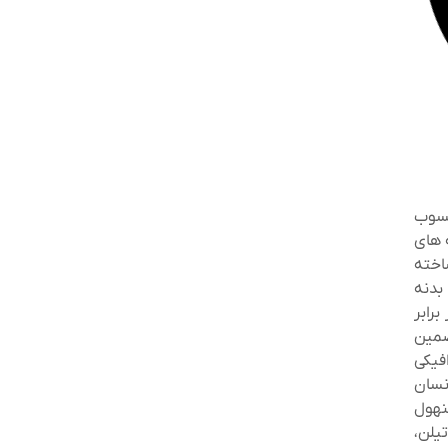
حسوب
 های
خته
بدنه
برابر
ضمین
فیکی
نسان
نهول
تیلن،