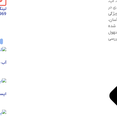
 آب،
دی در
لینک
ژگی‌
1969
سان،
شده‌
نهول‌
بررسی
آب 
ایست