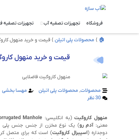
فروشگاه
تجهیزات تصفیه آب
تجهیزات تصفیه ف
🏠
⟩
محصولات پلی اتیلن
⟩
قیمت و خرید منهول کارو
قیمت و خرید منهول کارو
محصولات
,
محصولات پلی اتیلن
مهسا بخشی
30 نظر
منهول کاروگیت
(به انگلیسی:
orrugated Manhole
معنی:
آدم رو
) یک نوع مخزن از جنس جنس پلی‌ ا
دوجداره (
اسپیرال کاروگیت
) است که برای متصل کر