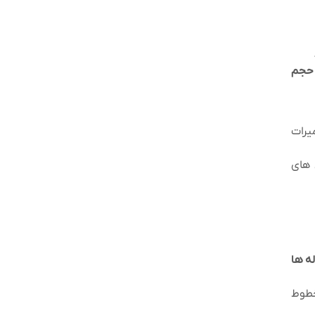
حجم
یرات
 های
ه‌ ها
طوط