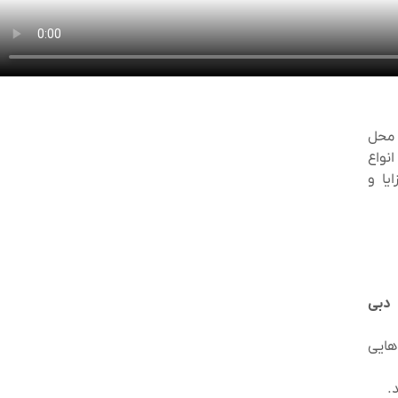
 محل
نواع
یا و
دبی
هایی
.