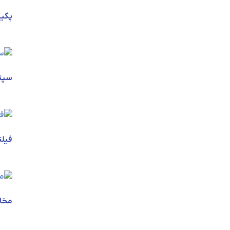
پکی
سپت
فیلت
مخاز