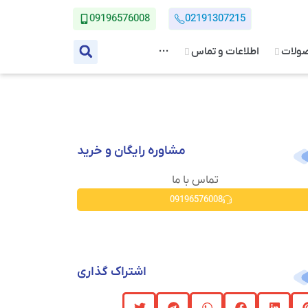
09196576008
02191307215
صولات
اطلاعات و تماس
···
مشاوره رایگان و خرید
09196576008
اشتراک گذاری