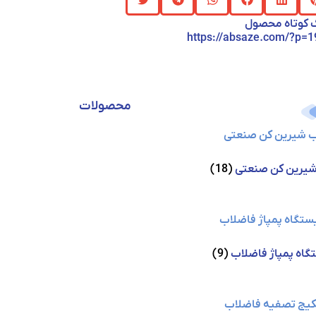
 کوتاه محصول
https://absaze.com/?p=
محصولات
شیرین کن صنعتی
(18)
گاه پمپاژ فاضلاب
(9)